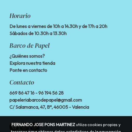
Horario
De lunes a viernes de 10h a 14.30h y de 17h a 20h
Sábados de 10.30h a 13.30h
Barco de Papel
¿Quiénes somos?
Explora nuestra tienda
Ponte en contacto
Contacto
669 86 47 16
- 96 194 56 28
papeleriabarcodepapel@gmail.com
C/ Salamanca, 47, Bª, 46005 - Valencia
FERNANDO JOSE PONS MARTINEZ
utiliza cookies propias y
terceros para obtener datos estadísticos de la navegación